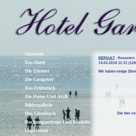
Startseite
DEFAULT
: Renoviert
Das Hotel
14.02.2018 11:31
(
126
Die Zimmer
Wir haben einige Zimm
Die Gastgeber
Das Frühstück
Die Preise Und AGB
Bildergallerie
Das Gästebuch
Die hier v
Buchungsanfrage Und Kontakt
Impressum