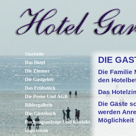
Startseite
DIE GA
Das Hotel
Die Zimmer
Die Familie
den Hotelbet
Die Gastgeber
Das Frühstück
Das Hotelzi
Die Preise Und AGB
Die Gäste s
Bildergallerie
werden Anr
Das Gästebuch
Möglichkeit
Buchungsanfrage Und Kontakt
Impressum